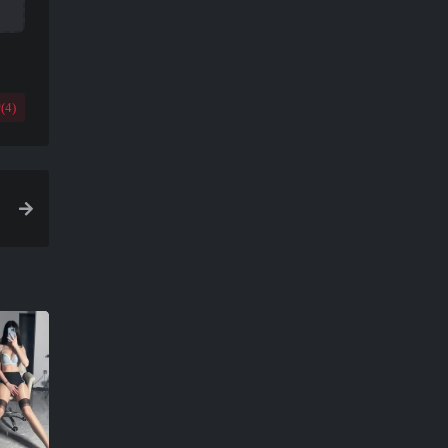
(
4
)
0