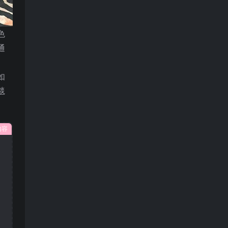
色
通
如
毯
内容