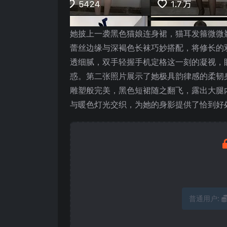
她披上一袭黑色猫娘连身裙，猫耳发箍微微
蕾丝边缘与深褐色长袜巧妙搭配，将修长的
透细腻，双手轻握手机定格这一刻的凝视，
惑。第二张照片展示了她极具韵律感的柔韧
雕塑般完美，黑色短裙随之翻飞，露出大腿
与暖色灯光交织，为她的身影提供了恰到好
普通用户: