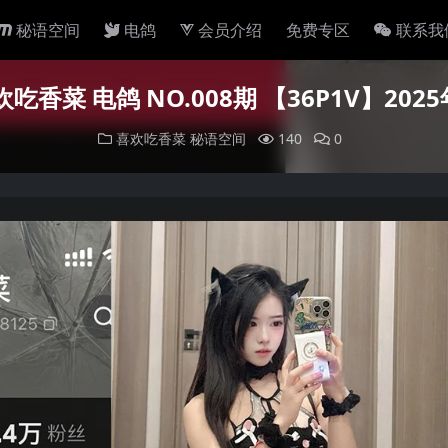
秘语空间
电鸽
会员介绍
免费专区
联系我
吃香菜 电鸽 NO.008期 【36P1V】20
喜欢吃香菜
秘语空间
140
0