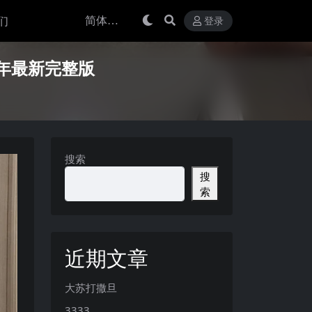
们
登录
25年最新完整版
搜索
搜
索
近期文章
大苏打撒旦
3333