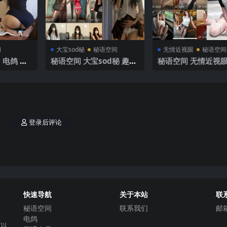
间
大宝sod秘
秘语空间
无情近视眼
秘语空间
 电鸽 N
秘语空间 大宝sod秘 趣岛
秘语空间 无情近视眼
P7V】202
NO.001期 【55P】2025
NO.005期 【68P7
年最新完整版
25年最新完整版
登录后评论
快速导航
关于本站
联
秘语空间
联系我们
邮
电鸽
可以