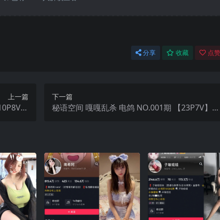
分享
收藏
点赞
上一篇
下一篇
0P8V】
秘语空间 嘎嘎乱杀 电鸽 NO.001期 【23P7V】2
最新完整版
25年最新完整版