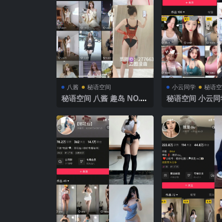
八酱
秘语空间
小云同学
秘语空
秘语空间 八酱 趣岛 NO.0
秘语空间 小云同学
26期【10P11V】2025年
O.001期 202
最新完整版
版