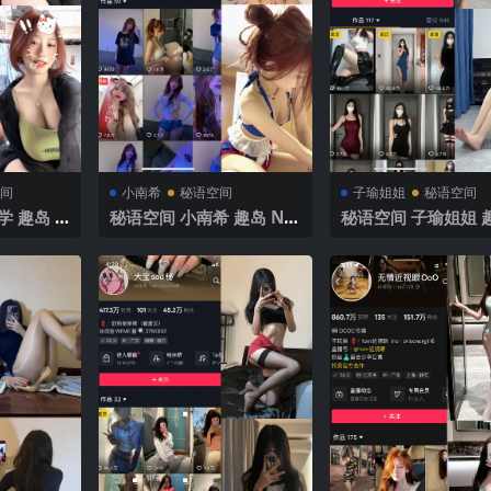
间
小南希
秘语空间
子瑜姐姐
秘语空间
 趣岛 N
秘语空间 小南希 趣岛 NO.
秘语空间 子瑜姐姐 趣
5年最新完整
015期 【7P】2025年最
O.004期 【72P】2
新完整版
最新完整版