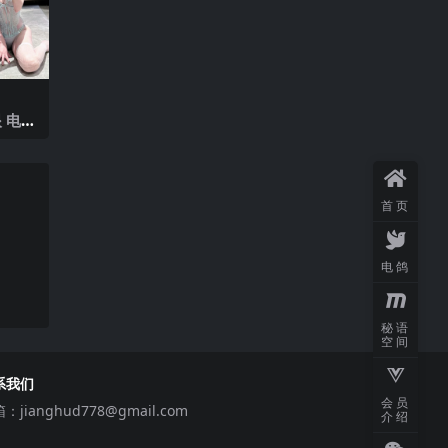
 电鸽
V】20
首页
电鸽
秘语
空间
系我们
会员
箱：
jianghud778@gmail.com
介绍