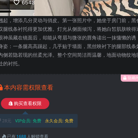
翘起，增添几分灵动与俏皮。第一张照片中，她坐于房门前，黑
双腿线条衬托得更加优雅。灯光从侧面倾泻，将她白皙肌肤映得
眼神虽藏在镜面后，却能从弯眉与微张的唇角读出一抹慵懒的诱
身姿：一条腿高高踢起，几乎贴于墙面，黑丝映衬下的腿部线条
内侧若隐若现的丝柔光泽。整个空间简洁而温馨，地面动物纹地
处的衬托。
隐藏
本内容需权限查看
购买查看权限
28元
VIP会员:
免费
永久会员:
免费
已有
1688
人解锁查看