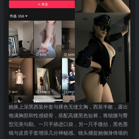
她换上深黑西装外套与裸色无缝文胸，西装半敞，露出
饱满胸部和性感锁骨，搭配高腰黑色短裤，将细腰与臀
型完美勾勒。一只手插进口袋，另一只手微抬，黑色墨
镜与皮质手套增添几分神秘感。镜头捕捉她侧身倚墙的