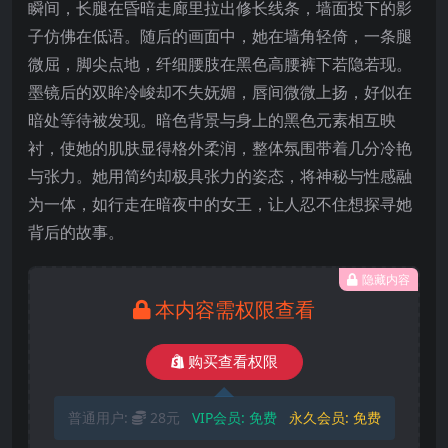
瞬间，长腿在昏暗走廊里拉出修长线条，墙面投下的影
子仿佛在低语。随后的画面中，她在墙角轻倚，一条腿
微屈，脚尖点地，纤细腰肢在黑色高腰裤下若隐若现。
墨镜后的双眸冷峻却不失妩媚，唇间微微上扬，好似在
暗处等待被发现。暗色背景与身上的黑色元素相互映
衬，使她的肌肤显得格外柔润，整体氛围带着几分冷艳
与张力。她用简约却极具张力的姿态，将神秘与性感融
为一体，如行走在暗夜中的女王，让人忍不住想探寻她
背后的故事。
隐藏内容
本内容需权限查看
购买查看权限
普通用户:
28元
VIP会员:
免费
永久会员:
免费