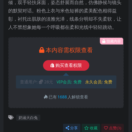
倾，双手轻扶床面，姿态舒展而自然，仿佛静候与镜头
的默契对话。粉色上衣与米色短裤的柔美配色相得益
彰，衬托出肌肤的淡雅光泽，线条分明却不失柔软，让
人不禁想象她每一个呼吸都在柔和光线中轻轻跳动。
隐藏内容
本内容需权限查看
购买查看权限
普通用户:
28元
VIP会员:
免费
永久会员:
免费
已有
1688
人解锁查看
奶涵大白兔
分享
收藏
点赞(
3
)