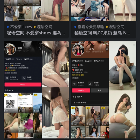
不爱穿shoes
秘语空间
嘉嘉今天要早睡
秘语空间
秘语空间 不爱穿shoes 趣岛
秘语空间 喝CC果奶 趣岛 NO.
NO.005期 【59P4V】2025年
005期【32P4V】2025年最新
最新完整版
完整版