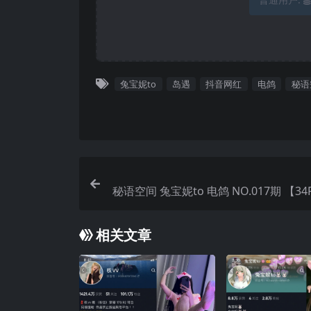
兔宝妮to
岛遇
抖音网红
电鸽
秘语
秘语空间 兔宝妮to 电鸽 NO.017期 【34
25
相关文章