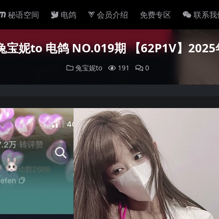
秘语空间
电鸽
会员介绍
免费专区
联系我
宝妮to 电鸽 NO.019期 【62P1V】20
兔宝妮to
191
0