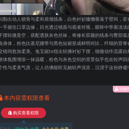
，勾勒出动人锁骨与柔和肩颈线条，白色衬衫慵懒垂落于臂间，若
一手握住口罩边缘，目光透过镜面与观者对视，眼眸中带着淡淡
下摆轻微悬空，搭配透肤灰色丝袜，将修长双腿的线条与臀部弧
曲身体，粉色比基尼腰带与黑色短裙形成鲜明对比，纤细的背脊
交错间愈加柔美。兔宝妮to指尖轻拂衬衫下摆，细微动作流露自
整体氛围增添一抹温暖，粉色与灰色交织的背景似乎也在轻声回
个性与柔美气质，让人仿佛能听见她轻声浅笑，沉浸于这份静谧
隐藏
本内容需权限查看
购买查看权限
28元
VIP会员:
免费
永久会员:
免费