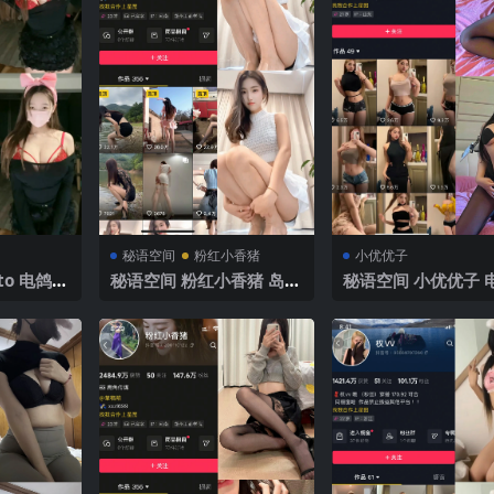
秘语空间
粉红小香猪
小优优子
o 电鸽 N
秘语空间 粉红小香猪 岛遇
秘语空间 小优优子 电
V】2025
NO.007期 【9P3V】202
O.013期 【38P】2
5年最新完整版
最新完整版