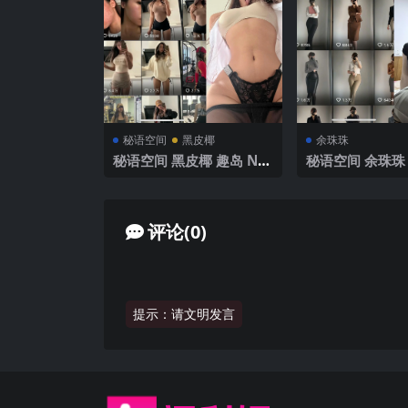
秘语空间
黑皮椰
余珠珠
秘语空间 黑皮椰 趣岛 NO.
秘语空间 余珠珠 
006期 【12P3V】2025年
003期 【26P4
最新完整版
最新完整版
评论(0)
提示：请文明发言