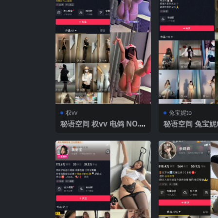
权vv
兔宝妮to
秘语空间 权vv 电鸽 NO.0
秘语空间 兔宝妮t
15期 【6P9V】2025年最
O.042期 【6P6
新完整版
年最新完整版