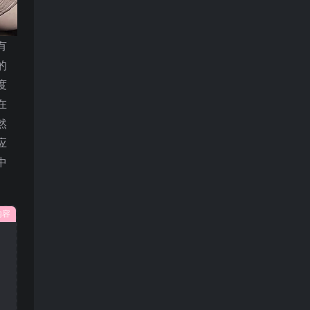
有
的
度
在
然
应
中
内容