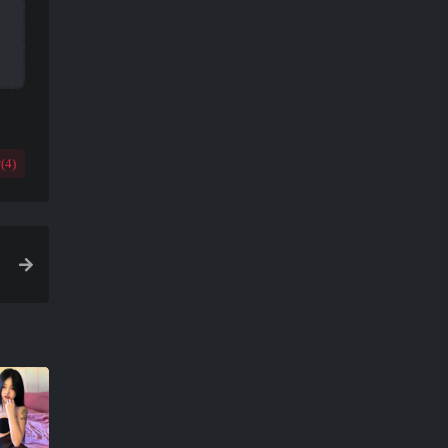
(
4
)
0