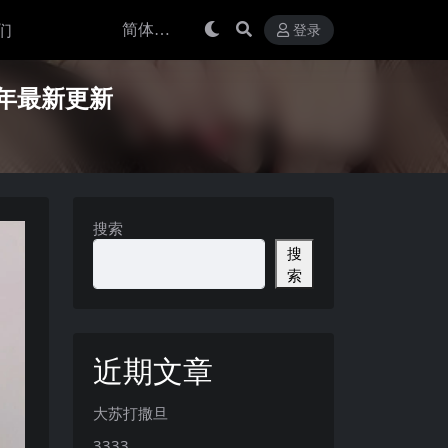
们
登录
25年最新更新
搜索
搜
索
近期文章
大苏打撒旦
3333