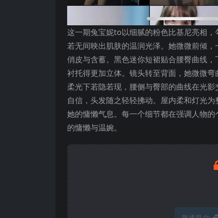
这一期兔宝妮to以细腻的粉色比基尼亮相
若无间映出肌肤的温润光泽。她微微前倾，
俏皮与含蓄。黑色迷你短裙贴合腰臀曲线，
衬托得更加立体。镜头转至背面，她微微弯
柔光下若隐若现，腰侧与臀部的曲线在光影
自信，头发随之轻轻拂动。屋内柔和灯光为
她的慵懒气息。每一个细节都在强调人物的
的慵懒与温婉。
普通用户: