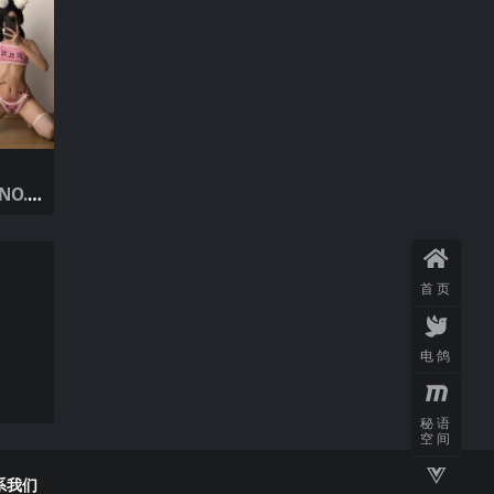
NO.0
25年最
首页
电鸽
秘语
空间
系我们