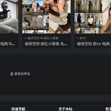
秘语空间
粉红小香猪
权vv
电鸽 NO.
秘语空间 粉红小香猪 岛遇
秘语空间 权vv 电鸽 
V】2025年
NO.003期 【12P1V】20
16期 【3P3V】20
25年最新完整版
新完整版
登录后评论
快速导航
关于本站
联