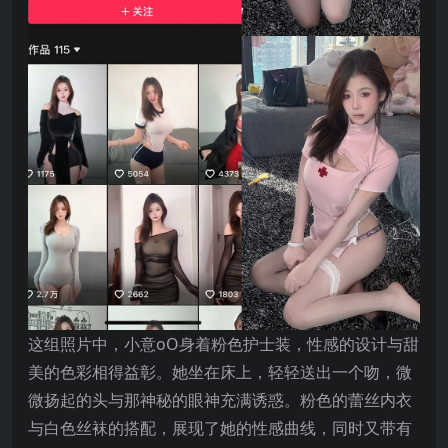
这组照片中，小意oO身着粉色护士装，性感的设计与甜
美的色彩相得益彰。她坐在床上，轻轻送出一个吻，微
微扬起的头与那神秘的眼神充满诱惑。粉色的蕾丝内衣
与白色丝袜的搭配，展现了她的性感曲线，同时又带有