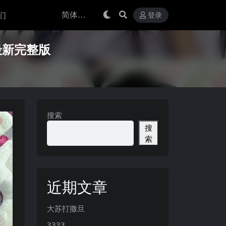
们
登录
年最新完整版
搜索
搜
索
近期文章
大苏打撒旦
3333