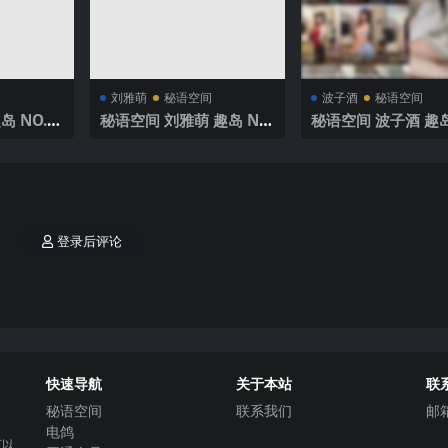
刘雅萌
秘语空间
波子酒
秘语空间
 NO.0
秘语空间 刘雅萌 趣岛 NO.
秘语空间 波子酒 趣岛
】2025年
016期【49P】2025年最
002期 【8V】 202
新完整版
新完整版
登录后评论
快速导航
关于本站
联
秘语空间
联系我们
邮
电鸽
可以