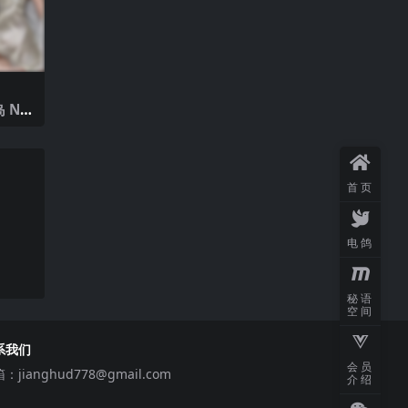
 NO.
5年最
首页
电鸽
秘语
空间
系我们
会员
箱：
jianghud778@gmail.com
介绍