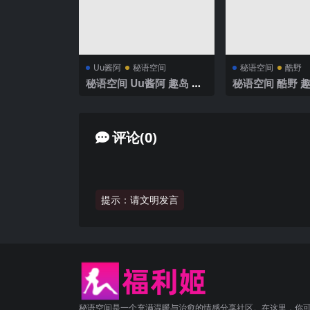
Uu酱阿
秘语空间
秘语空间
酷野
秘语空间 Uu酱阿 趣岛 N
秘语空间 酷野 趣岛
O.001期 【8P13V】 202
01期 【52P7V
5年最新完整版
最新完整版
评论(0)
提示：请文明发言
秘语空间是一个充满温暖与治愈的情感分享社区。在这里，你