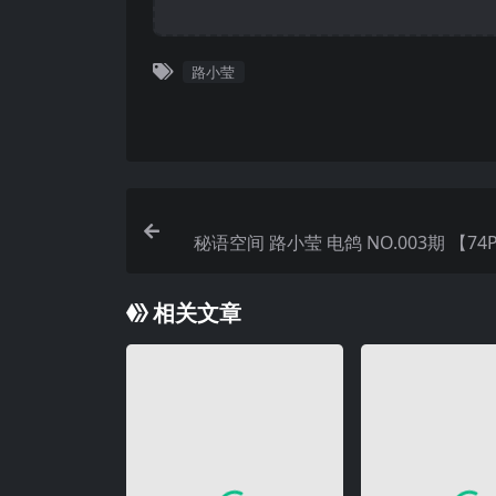
路小莹
秘语空间 路小莹 电鸽 NO.003期 【74P
年最
相关文章