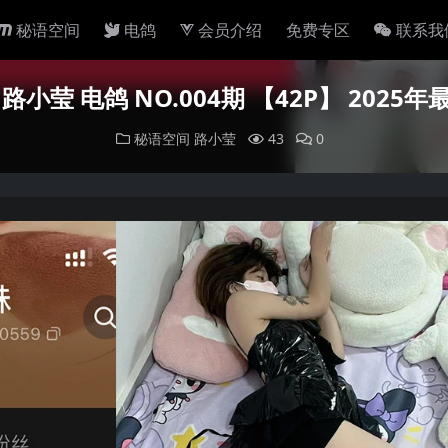
秘语空间
电鸽
会员介绍
免费专区
联系我
路小莹 电鸽 NO.004期 【42P】 2025
秘语空间
路小莹
43
0