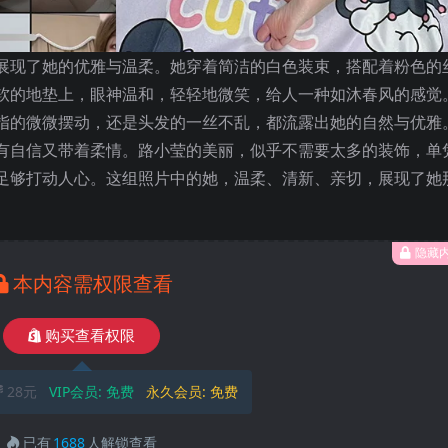
展现了她的优雅与温柔。她穿着简洁的白色装束，搭配着粉色的
软的地垫上，眼神温和，轻轻地微笑，给人一种如沐春风的感觉
指的微微摆动，还是头发的一丝不乱，都流露出她的自然与优雅
有自信又带着柔情。路小莹的美丽，似乎不需要太多的装饰，单
足够打动人心。这组照片中的她，温柔、清新、亲切，展现了她
隐藏
本内容需权限查看
购买查看权限
28元
VIP会员:
免费
永久会员:
免费
已有
1688
人解锁查看