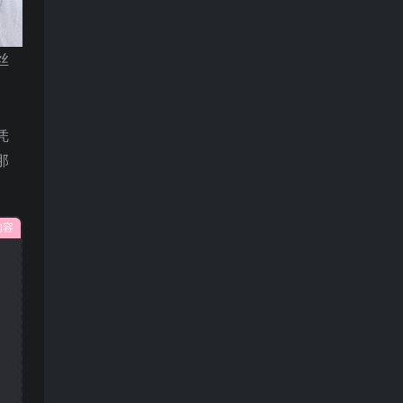
丝
。
。
凭
那
内容