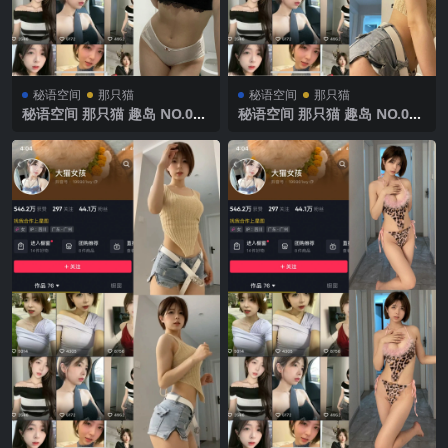
秘语空间
那只猫
秘语空间
那只猫
秘语空间 那只猫 趣岛 NO.011
秘语空间 那只猫 趣岛 NO.010
期 【8P】2025年最新完整版
期 【7P】2025年最新完整版