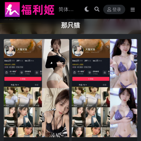
登录
那只猫