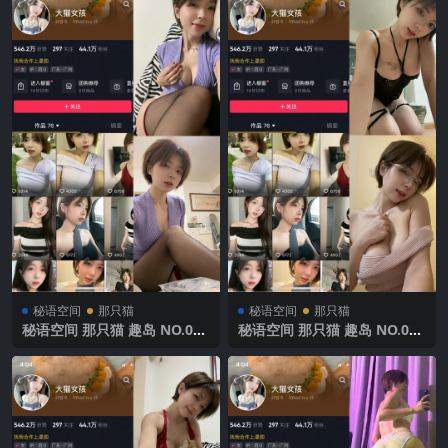
秘语空间
那只猫
秘语空间
那只猫
秘语空间 那只猫 趣岛 NO.017
秘语空间 那只猫 趣岛 NO.016
期 【17P4V】2025年最新完
期 【11P2V】2025年最新完
整版
整版