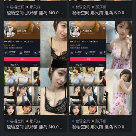
秘语空间
那只猫
秘语空间
那只猫
秘语空间 那只猫 趣岛 NO.009
秘语空间 那只猫 趣岛 NO.008
期 【11P1V】2025年最新完
期 【8P3V】2025年最新完整
整版
版
秘语空间
那只猫
秘语空间
那只猫
秘语空间 那只猫 趣岛 NO.007
秘语空间 那只猫 趣岛 NO.006
期 【12P4V】2025年最新完
期 【17P5V】2025年最新完