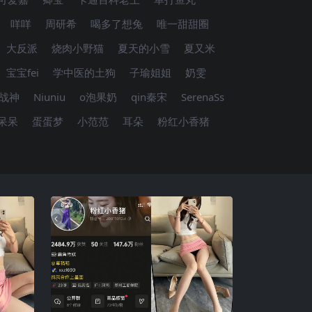
咩咩
周研希
喝多了想兔
唯一甜甜圈
大反派
烧肉小野猫
夏天的小雪
夏又米
宝宝fei
学中医的土狗
子瑜姐姐
奶雯
K战神
Niuniu
o泡果奶
qin秦宋
SerenaSs
呆呆
蛋蛋梦
小范范
耳朵
粉红小香猪