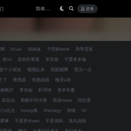
们
登录
姐啊
02uiii
俗妹妹
于熙妍wink
乖乖雪崽
权vv
喜欢吃香菜
呆呆猫
可爱多多扬
是个小朋友
嘎嘎乱杀
我挺困啊
恩沈一点
之下
曹思妮
智惠姐姐
晚安u崽
杨晚拧
李亦如
朴羽琦
美羊羊桑
邪花仙
鹅鹅不吃洋葱
陈诺nano
阿拉蕾
小s北北
honey猴
hh0neyy
有喵
VC
赛琳
不爱穿shoes
不是强妈
瑜丸姐姐
可爱嘉
卿宝
卡通百科老王
单打鱼丸