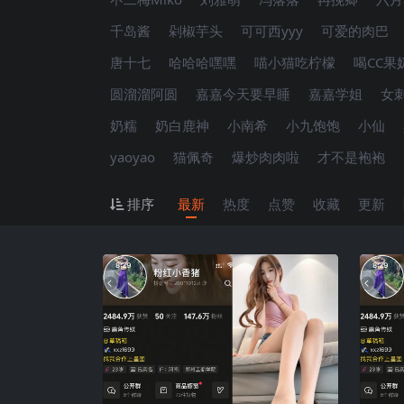
千岛酱
剁椒芋头
可可西yyy
可爱的肉巴
唐十七
哈哈哈嘿嘿
喵小猫吃柠檬
喝CC果
圆溜溜阿圆
嘉嘉今天要早睡
嘉嘉学姐
女
奶糯
奶白鹿神
小南希
小九饱饱
小仙
yaoyao
猫佩奇
爆炒肉肉啦
才不是袍袍
排序
最新
热度
点赞
收藏
更新