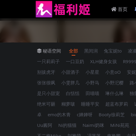
首页
秘语空间
全部
黑闰润
兔宝妮to
凌
一只莉莉子
一口豆奶
XLH健身女孩
R999
别拔虎牙
小甜酒子
小星星
小意oO
安妮
张张很飒
小雯胖几
小野马
小野汜樱
路
是只小甜宠
白恬恬
田喵喵
琳什么琳
独
绝米可砸
糊萝啵
睡睡平安
超蓝布罗莉
卓
emo的木青
c婵婵呀
Booty徐莉芝
bi
Uu酱阿
Ni的猫猫
Naimi奶咪
MiNi苑苑
不二梅Miko
刘雅萌
冯落落
冉挽卿
六月