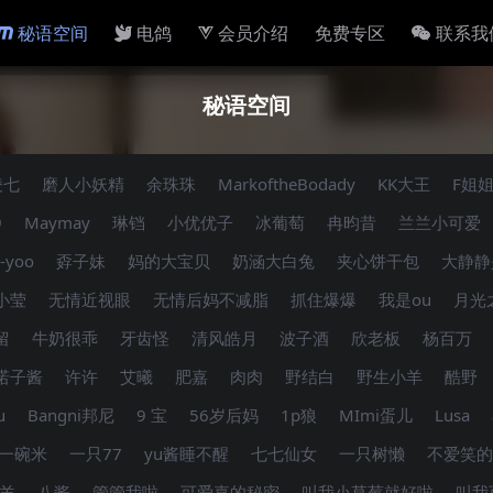
秘语空间
电鸽
会员介绍
免费专区
联系我
秘语空间
凌七
磨人小妖精
余珠珠
MarkoftheBodady
KK大王
F姐
9
Maymay
琳铛
小优优子
冰葡萄
冉昀昔
兰兰小可爱
-yoo
孬子妹
妈的大宝贝
奶涵大白兔
夹心饼干包
大静静
小莹
无情近视眼
无情后妈不减脂
抓住爆爆
我是ou
月光
留
牛奶很乖
牙齿怪
清风皓月
波子酒
欣老板
杨百万
诺子酱
许许
艾曦
肥嘉
肉肉
野结白
野生小羊
酷野
u
Bangni邦尼
9 宝
56岁后妈
1p狼
MImi蛋儿
Lusa
一碗米
一只77
yu酱睡不醒
七七仙女
一只树懒
不爱笑的
羊
八酱
管管我啦
可爱嘉的秘密
叫我小草莓就好啦
叫我