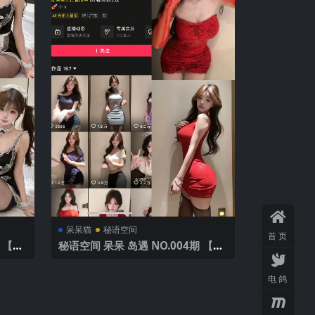
呆呆猫
秘语空间
首页
 【9
秘语空间 呆呆 岛遇 NO.004期 【7
P】2025年最新完整版
电鸽