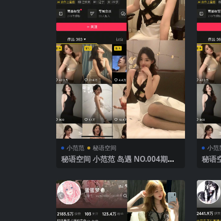
小范范
秘语空间
小范
秘语空间 小范范 岛遇 NO.004期
秘语空
【26P1V】2025年最新完整版
【33