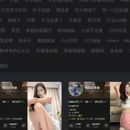
社恐羊江好玩
叶子姐姐
周温柔
吃小熊饼干
咬一口妃妃酱
奶
唯唯子
大鹅
大飞起来了
大脸苏
那只猫
大宝sod秘
刺客
奕奕
奔跑的晶骡子
奶瑶妹妹
小冰不太瘦
小CC在这
黑皮椰
莉莉子
雅婷妹妹
小云同学
101涵涵
chiara
K
财神爷的心尖尖
草莓味的喵
草莓熊啵啵
陈猪琦
臭包鱼
随机