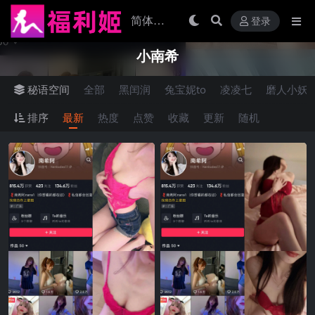
登录
小南希
秘语空间
全部
黑闰润
兔宝妮to
凌凌七
磨人小妖
排序
最新
热度
点赞
收藏
更新
随机