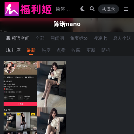
登录
陈诺nano
秘语空间
全部
黑闰润
兔宝妮to
凌凌七
磨人小妖
排序
最新
热度
点赞
收藏
更新
随机